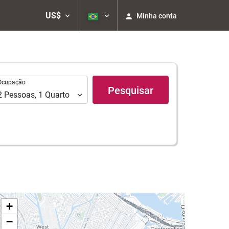
US$
Minha conta
upação
Ocupação
Pesquisar
2
Pessoas
,
1
Quarto
+
−