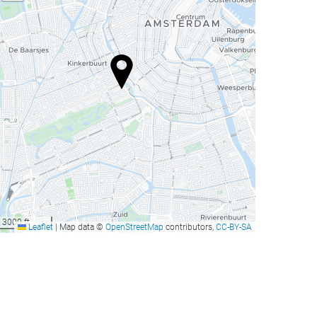
3000 ft
Leaflet
|
Map data ©
OpenStreetMap
contributors,
CC-BY-SA