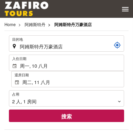
Home
阿姆斯特丹
阿姆斯特丹万豪酒店
.
目的地
.
入住日期
退房日期
占
占用
用
2
人
,
1
房间
搜索