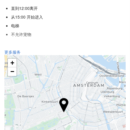
直到12:00离开
从15:00 开始进入
电梯
不允许宠物
接待服务
更多服务
24小时前台
+
行李寄存
−
食品与饮品
单点餐厅
酒巴
商务设施
商务中心