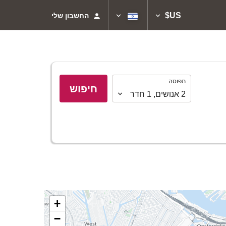
US$
החשבון שלי
תפוסה
תפוסה
חיפוש
2
אנושים
,
1
חדר
+
−