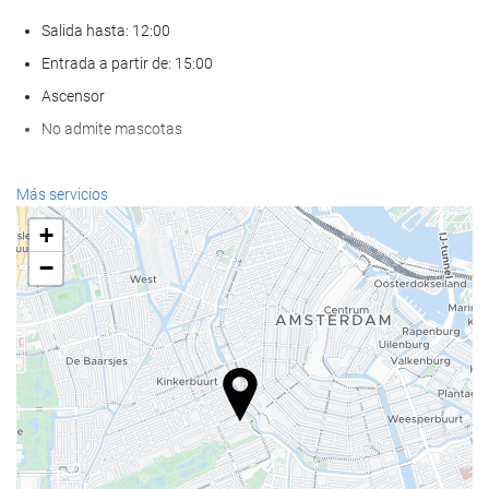
Salida hasta: 12:00
Entrada a partir de: 15:00
Ascensor
No admite mascotas
Servicios de recepción
Más servicios
Recepción 24 horas
+
Guardaequipaje
−
Comida y bebida
Restaurante a la carta
Bar
Instalaciones de negocios
Centro de negocios