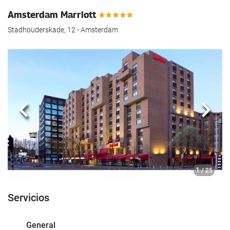
Amsterdam Marriott
Stadhouderskade, 12 - Amsterdam
Anterior
Sigui
1
/ 25
Servicios
General